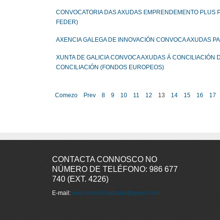
CONVOCATORIA DAS AXUDAS EMPRENDEMENTO PLUS PA
FEDER)
AXENCIA GALEGA DE INNOVACIÓN CONVOCA AXUDAS PA
XUNTA DE GALICIA CONVOCA AXUDAS Á CONCILIACIÓN 
CONCILIACIÓN (FONDOS EUROPEOS)
Comezo
Prev
8
9
10
11
12
13
14
15
16
17
CONTACTA CONNOSCO NO
NÚMERO DE TELÉFONO: 986 677
740 (EXT. 4226)
E-mail:
aedlconcelloestrada@gmail.com