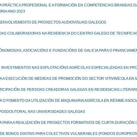
A PRÁCTICA PROFESIONAL E A FORMACIÓN EN COMPETENCIAS BRANDAS 
RIA ANO 2023
ESENVOLVEMENTO DE PROXECTOS AUDIOVISUAIS GALEGOS
SOAS COLABORADORAS NA RESIDENCIA DO CENTRO GALEGO DE TECNIFICAC
ÓNOMOS/AS, ASOCIACIÓNS E FUNDACIÓNS DE GALICIA PARA O FINANCIAME
S INVESTIMENTOS NAS EXPLOTACIÓNS AGRÍCOLAS ESPECIALIZADAS EN PR
 A EXECUCIÓN DE MEDIDAS DE PROMOCIÓN DO SECTOR VITIVINÍCOLA EN
TICIPACIÓN DE PERSOAS CREADORAS GALEGAS EN RESIDENCIAS LITERARI
 O FOMENTO DA UTILIZACIÓN DE MAQUINARIA AGRÍCOLA EN RÉXIME ASOC
 POSDOUTORAL NAS UNIVERSIDADES GALEGAS
 PARA A REALIZACIÓN DE PROXECTOS FORMATIVOS DE CURTA DURACIÓN
 DE BONOS DIXITAIS PARA COLECTIVOS VULNERABLES (FONDOS EUROPEOS