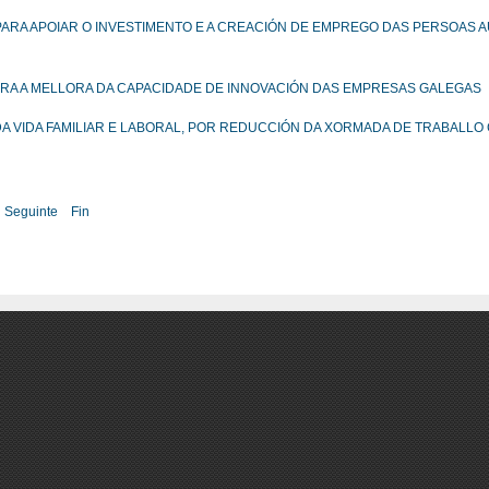
RA APOIAR O INVESTIMENTO E A CREACIÓN DE EMPREGO DAS PERSOAS 
RA A MELLORA DA CAPACIDADE DE INNOVACIÓN DAS EMPRESAS GALEGAS
DA VIDA FAMILIAR E LABORAL, POR REDUCCIÓN DA XORMADA DE TRABALL
Seguinte
Fin