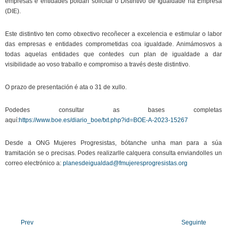
empresas e entidades poidan solicitar o Distintivo de Igualdade na Empresa
(DIE).
Este distintivo ten como obxectivo recoñecer a excelencia e estimular o labor
das empresas e entidades comprometidas coa igualdade. Animámosvos a
todas aquelas entidades que contedes cun plan de igualdade a dar
visibilidade ao voso traballo e compromiso a través deste distintivo.
O prazo de presentación é ata o 31 de xullo.
Podedes consultar as bases completas
aquí:
https://www.boe.es/diario_boe/txt.php?id=BOE-A-2023-15267
Desde a ONG Mujeres Progresistas, bótanche unha man para a súa
tramitación se o precisas. Podes realizarlle calquera consulta enviandolles un
correo electrónico a:
planesdeigualdad@fmujeresprogresistas.org
Prev
Seguinte