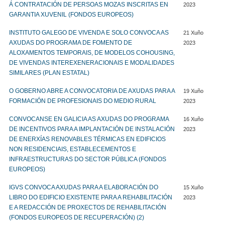
Á CONTRATACIÓN DE PERSOAS MOZAS INSCRITAS EN
2023
GARANTIA XUVENIL (FONDOS EUROPEOS)
INSTITUTO GALEGO DE VIVENDA E SOLO CONVOCA AS
21 Xuño
AXUDAS DO PROGRAMA DE FOMENTO DE
2023
ALOXAMENTOS TEMPORAIS, DE MODELOS COHOUSING,
DE VIVENDAS INTEREXENERACIONAIS E MODALIDADES
SIMILARES (PLAN ESTATAL)
O GOBERNO ABRE A CONVOCATORIA DE AXUDAS PARA A
19 Xuño
FORMACIÓN DE PROFESIONAIS DO MEDIO RURAL
2023
CONVOCANSE EN GALICIA AS AXUDAS DO PROGRAMA
16 Xuño
DE INCENTIVOS PARA A IMPLANTACIÓN DE INSTALACIÓN
2023
DE ENERXÍAS RENOVABLES TÉRMICAS EN EDIFICIOS
NON RESIDENCIAIS, ESTABLECEMENTOS E
INFRAESTRUCTURAS DO SECTOR PÚBLICA (FONDOS
EUROPEOS)
IGVS CONVOCA AXUDAS PARA A ELABORACIÓN DO
15 Xuño
LIBRO DO EDIFICIO EXISTENTE PARA A REHABILITACIÓN
2023
E A REDACCIÓN DE PROXECTOS DE REHABILITACIÓN
(FONDOS EUROPEOS DE RECUPERACIÓN) (2)