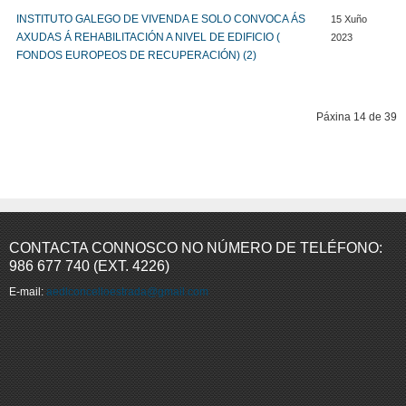
INSTITUTO GALEGO DE VIVENDA E SOLO CONVOCA ÁS
15 Xuño
AXUDAS Á REHABILITACIÓN A NIVEL DE EDIFICIO (
2023
FONDOS EUROPEOS DE RECUPERACIÓN) (2)
Páxina 14 de 39
Comezo
Prev
9
10
11
12
13
14
15
16
17
18
Seguinte
Fin
CONTACTA CONNOSCO NO NÚMERO DE TELÉFONO:
986 677 740 (EXT. 4226)
E-mail:
aedlconcelloestrada@gmail.com