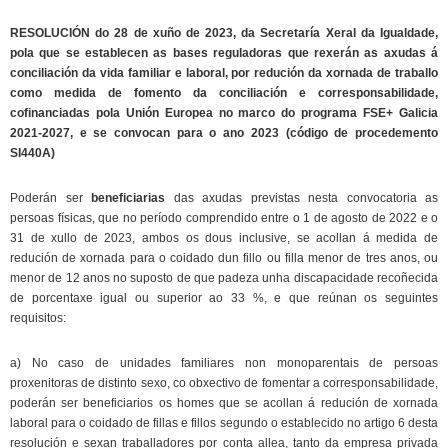
RESOLUCIÓN do 28 de xuño de 2023, da Secretaría Xeral da Igualdade,
pola que se establecen as bases reguladoras que rexerán as axudas á
conciliación da vida familiar e laboral, por redución da xornada de traballo
como medida de fomento da conciliación e corresponsabilidade,
cofinanciadas pola Unión Europea no marco do programa FSE+ Galicia
2021-2027, e se convocan para o ano 2023 (código de procedemento
SI440A)
Poderán ser
beneficiarias
das axudas previstas nesta convocatoria as
persoas físicas, que no período comprendido entre o 1 de agosto de 2022 e o
31 de xullo de 2023, ambos os dous inclusive, se acollan á medida de
redución de xornada para o coidado dun fillo ou filla menor de tres anos, ou
menor de 12 anos no suposto de que padeza unha discapacidade recoñecida
de porcentaxe igual ou superior ao 33 %, e que reúnan os seguintes
requisitos:
a) No caso de unidades familiares non monoparentais de persoas
proxenitoras de distinto sexo, co obxectivo de fomentar a corresponsabilidade,
poderán ser beneficiarios os homes que se acollan á redución de xornada
laboral para o coidado de fillas e fillos segundo o establecido no artigo 6 desta
resolución e sexan traballadores por conta allea, tanto da empresa privada