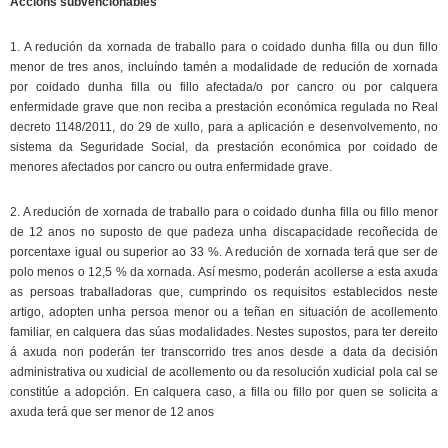
Accións subvencionables
1. A redución da xornada de traballo para o coidado dunha filla ou dun fillo
menor de tres anos, incluíndo tamén a modalidade de redución de xornada
por coidado dunha filla ou fillo afectada/o por cancro ou por calquera
enfermidade grave que non reciba a prestación económica regulada no Real
decreto 1148/2011, do 29 de xullo, para a aplicación e desenvolvemento, no
sistema da Seguridade Social, da prestación económica por coidado de
menores afectados por cancro ou outra enfermidade grave.
2. A redución de xornada de traballo para o coidado dunha filla ou fillo menor
de 12 anos no suposto de que padeza unha discapacidade recoñecida de
porcentaxe igual ou superior ao 33 %. A redución de xornada terá que ser de
polo menos o 12,5 % da xornada. Así mesmo, poderán acollerse a esta axuda
as persoas traballadoras que, cumprindo os requisitos establecidos neste
artigo, adopten unha persoa menor ou a teñan en situación de acollemento
familiar, en calquera das súas modalidades. Nestes supostos, para ter dereito
á axuda non poderán ter transcorrido tres anos desde a data da decisión
administrativa ou xudicial de acollemento ou da resolución xudicial pola cal se
constitúe a adopción. En calquera caso, a filla ou fillo por quen se solicita a
axuda terá que ser menor de 12 anos