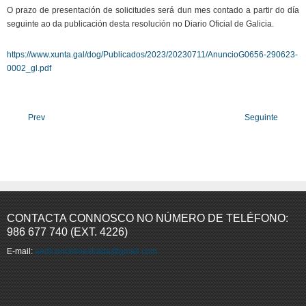
O prazo de presentación de solicitudes será dun mes contado a partir do día
seguinte ao da publicación desta resolución no Diario Oficial de Galicia.
https://www.xunta.gal/dog/Publicados/2023/20230711/AnuncioG0656-290623-
0002_gl.pdf
Prev
Seguinte
CONTACTA CONNOSCO NO NÚMERO DE TELÉFONO:
986 677 740 (EXT. 4226)
E-mail:
aedlconcelloestrada@gmail.com