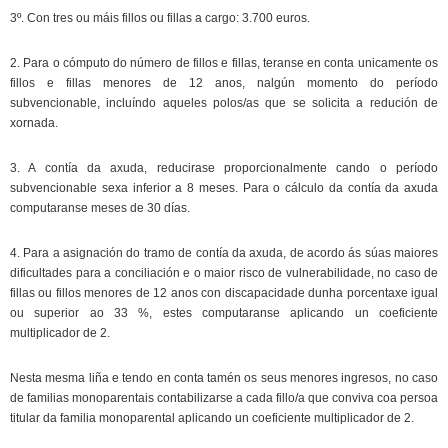
3º. Con tres ou máis fillos ou fillas a cargo: 3.700 euros.
2. Para o cómputo do número de fillos e fillas, teranse en conta unicamente os
fillos e fillas menores de 12 anos, nalgún momento do período
subvencionable, incluíndo aqueles polos/as que se solicita a redución de
xornada.
3. A contía da axuda, reducirase proporcionalmente cando o período
subvencionable sexa inferior a 8 meses. Para o cálculo da contía da axuda
computaranse meses de 30 días.
4. Para a asignación do tramo de contía da axuda, de acordo ás súas maiores
dificultades para a conciliación e o maior risco de vulnerabilidade, no caso de
fillas ou fillos menores de 12 anos con discapacidade dunha porcentaxe igual
ou superior ao 33 %, estes computaranse aplicando un coeficiente
multiplicador de 2.
Nesta mesma liña e tendo en conta tamén os seus menores ingresos, no caso
de familias monoparentais contabilizarse a cada fillo/a que conviva coa persoa
titular da familia monoparental aplicando un coeficiente multiplicador de 2.