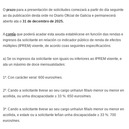
O
prazo
para a presentación de solicitudes comezará a partir do día seguinte
ao da publicación desta orde no Diario Oficial de Galicia e permanecerá
aberto ata o
31 de decembro de 2025.
A
contía
que poderá acadar esta axuda establécese en función das rendas e
ingresos da solicitante en relación co indicador público de renda de efectos
múltiples (IPREM) vixente, de acordo coas seguintes especificacións:
a) Se os ingresos da solicitante son iguais ou inferiores ao IPREM vixente, e
ata un máximo de doce mensualidades:
1º. Con carácter xeral: 600 euros/mes.
2º. Cando a solicitante tivese ao seu cargo unha/un filla/o menor ou menor en
acollida, ou unha discapacidade ≥ 33 %: 650 euros/mes.
3º. Cando a solicitante tivese ao seu cargo unha/un filla/o menor ou menor en
acollida, e esta/e ou a solicitante teñan unha discapacidade ≥ 33 %: 700
euros/mes.