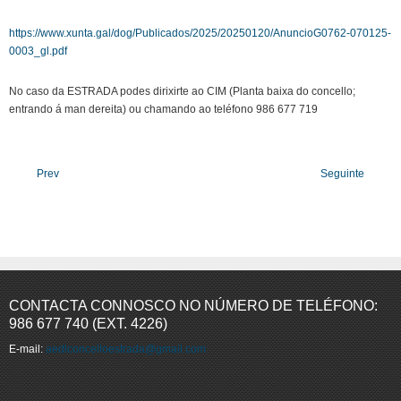
https://www.xunta.gal/dog/Publicados/2025/20250120/AnuncioG0762-070125-
0003_gl.pdf
No caso da ESTRADA podes dirixirte ao CIM (Planta baixa do concello;
entrando á man dereita) ou chamando ao teléfono 986 677 719
Prev
Seguinte
CONTACTA CONNOSCO NO NÚMERO DE TELÉFONO:
986 677 740 (EXT. 4226)
E-mail:
aedlconcelloestrada@gmail.com