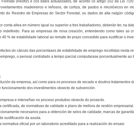
 Forestal (Resfor) e cos datos actualizados, de acordo co artigo 102 da Lei 7/
roveitamentos madeireiros e leñosos, de cortiza, de pastos e micolóxicos en m
nto do Rexistro de Empresas do Sector Forestal, ou dados de alta nalgún códig
or conta allea en número igual ou superior a tres traballadores, deberán ter, na d
o indefinido. Para as empresas de nova creación, entendendo como tales as c
40 % de estabilidade laboral ao remate do prazo concedido para xustificar o inve
ectos do cálculo das porcentaxes de estabilidade de emprego recollidas nesta re
 emprego, o persoal contratado a tempo parcial computarase porcentualmente ao te
:
ución da empresa, así como para os procesos de secado e doutros tratamentos d
n e funcionamento dos investimentos obxecto de subvención.
empresa e interveñan no proceso produtivo obxecto do proxecto.
a certificada, de normativas de calidade e plans de mellora de xestión empresarial.
dicionamento necesarios para a obtención de selos de calidade, marcas de garantí
e xustificación da axuda.
 normativa oficial por un laboratorio acreditado para a realización do ensaio