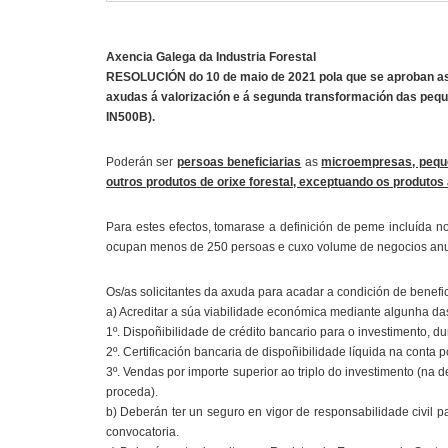
Axencia Galega da Industria Forestal
RESOLUCIÓN do 10 de maio de 2021 pola que se aproban as 
axudas á valorización e á segunda transformación das pequ
IN500B).
Poderán ser
persoas beneficiarias
as
microempresas, pequen
outros produtos de orixe forestal, exceptuando os produtos
Para estes efectos, tomarase a definición de peme incluída
ocupan menos de 250 persoas e cuxo volume de negocios anual
Os/as solicitantes da axuda para acadar a condición de benefi
a) Acreditar a súa viabilidade económica mediante algunha das
1º. Dispoñibilidade de crédito bancario para o investimento, 
2º. Certificación bancaria de dispoñibilidade líquida na conta 
3º. Vendas por importe superior ao triplo do investimento (n
proceda).
b) Deberán ter un seguro en vigor de responsabilidade civil p
convocatoria.