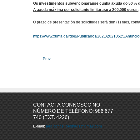
Os investimentos subvencionaranse cunha axuda do 50 % do
A axuda máxima por solicitante limitarase a 200.000 euros.
O prazo de presentación de solicitudes será dun (1) mes, contad
https://www.xunta.gal/dog/Publicados/2021/20210525/Anunc
Prev
CONTACTA CONNOSCO NO
NÚMERO DE TELÉFONO: 986 677
740 (EXT. 4226)
E-mail:
aedlconcelloestrada@gmail.com