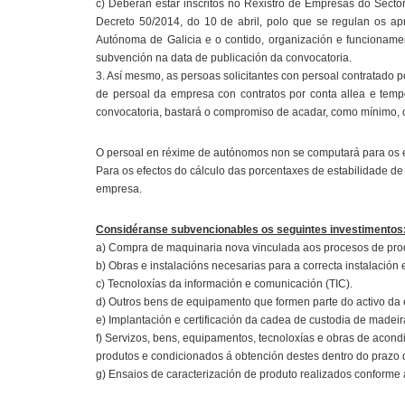
c) Deberán estar inscritos no Rexistro de Empresas do Sector
Decreto 50/2014, do 10 de abril, polo que se regulan os ap
Autónoma de Galicia e o contido, organización e funcioname
subvención na data de publicación da convocatoria.
3. Así mesmo, as persoas solicitantes con persoal contratado p
de persoal da empresa con contratos por conta allea e temp
convocatoria, bastará o compromiso de acadar, como mínimo, o 
O persoal en réxime de autónomos non se computará para os ef
Para os efectos do cálculo das porcentaxes de estabilidade de
empresa.
Considéranse subvencionables os seguintes investimentos
a) Compra de maquinaria nova vinculada aos procesos de prod
b) Obras e instalacións necesarias para a correcta instalació
c) Tecnoloxías da información e comunicación (TIC).
d) Outros bens de equipamento que formen parte do activo da 
e) Implantación e certificación da cadea de custodia de madeir
f) Servizos, bens, equipamentos, tecnoloxías e obras de acon
produtos e condicionados á obtención destes dentro do prazo d
g) Ensaios de caracterización de produto realizados conforme a