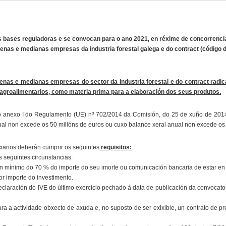
bases reguladoras e se convocan para o ano 2021, en réxime de concorrencia
enas e medianas empresas da industria forestal galega e do contract (código
as e medianas empresas do sector da industria forestal e do contract radica
 agroalimentarios, como materia prima para a elaboración dos seus produtos.
 no anexo I do Regulamento (UE) nº 702/2014 da Comisión, do 25 de xuño de 20
 non excede os 50 millóns de euros ou cuxo balance xeral anual non excede os 
ciarios deberán cumprir os seguintes
requisitos:
 seguintes circunstancias:
dun mínimo do 70 % do importe do seu imorte ou comunicación bancaria de estar en
por importe do investimento.
a declaración do IVE do último exercicio pechado á data de publicación da convoc
ara a actividade obxecto de axuda e, no suposto de ser exixible, un contrato de pr