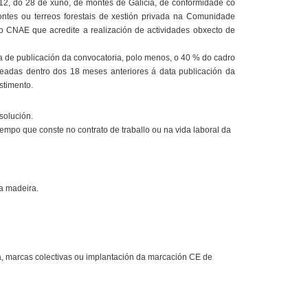
2012, do 28 de xuño, de montes de Galicia, de conformidade co
ontes ou terreos forestais de xestión privada na Comunidade
o CNAE que acredite a realización de actividades obxecto de
ata de publicación da convocatoria, polo menos, o 40 % do cadro
readas dentro dos 18 meses anteriores á data publicación da
stimento.
solución.
mpo que conste no contrato de traballo ou na vida laboral da
a madeira.
a, marcas colectivas ou implantación da marcación CE de