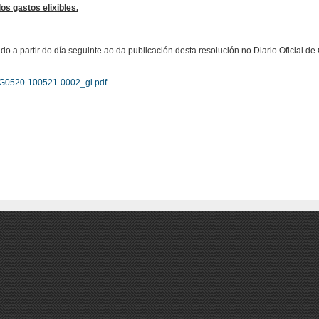
s gastos elixibles.
o a partir do día seguinte ao da publicación desta resolución no Diario Oficial de 
ioG0520-100521-0002_gl.pdf