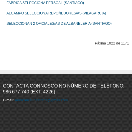
FÁBRICA SELECCIONA PERSOAL (SANTIAGO)
ALCAMPO SELECCIONA REPOÑEDORES/AS (VILAGARCIA)
SELECCIONAN 2 OFICIALES/AS DE ALBANELERIA (SANTIAGO)
Páxina 1022 de 1171
Comezo
Prev
1017
1018
1019
1020
1021
1022
1023
1024
1025
1026
Seguinte
Fin
CONTACTA CONNOSCO NO NÚMERO DE TELÉFONO:
986 677 740 (EXT. 4226)
E-mail:
aedlconcelloestrada@gmail.com