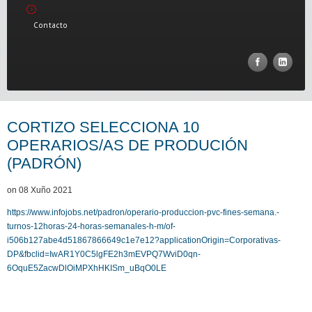
Contacto
CORTIZO SELECCIONA 10
OPERARIOS/AS DE PRODUCIÓN
(PADRÓN)
on 08 Xuño 2021
https://www.infojobs.net/padron/operario-produccion-pvc-fines-semana.-
turnos-12horas-24-horas-semanales-h-m/of-
i506b127abe4d51867866649c1e7e12?applicationOrigin=Corporativas-
DP&fbclid=IwAR1Y0C5lgFE2h3mEVPQ7WviD0qn-
6OquE5ZacwDlOiMPXhHKISm_uBqO0LE