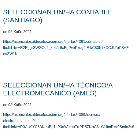
SELECCIONAN UN/HA CONTABLE
(SANTIAGO)
on 08 Xuño 2021
https://axencialocaldecolocacion.org/ofertas/4391/contable?
fbclid=IwAR2EggjGWGCo6_xus6-9xErjPvpPxog2lE-kC83K7xOCJkYpC8AF-
ecSW1k
SELECCIONAN UN/HA TÉCNICO/A
ELECTRÓMECÁNICO (AMES)
on 08 Xuño 2021
https://axencialocaldecolocacion.org/ofertas/4389/tecnicoa-
electromecanicoa?
fbclid=IwAR3AU9YC63fzeaBp1kP3aWmnbTrrPD5ZNbG6_WUfmRVr9Smlo3s8