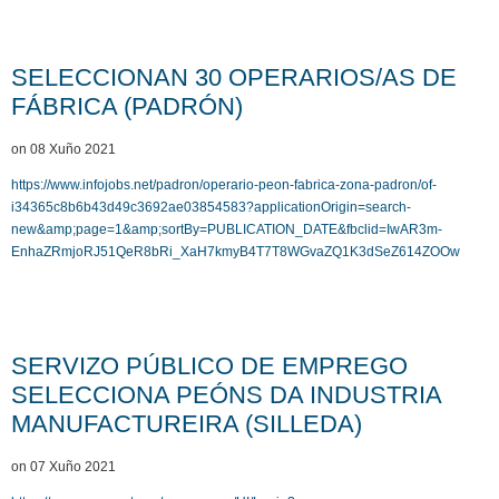
SELECCIONAN 30 OPERARIOS/AS DE
FÁBRICA (PADRÓN)
on 08 Xuño 2021
https://www.infojobs.net/padron/operario-peon-fabrica-zona-padron/of-
i34365c8b6b43d49c3692ae03854583?applicationOrigin=search-
new&amp;page=1&amp;sortBy=PUBLICATION_DATE&fbclid=IwAR3m-
EnhaZRmjoRJ51QeR8bRi_XaH7kmyB4T7T8WGvaZQ1K3dSeZ614ZOOw
SERVIZO PÚBLICO DE EMPREGO
SELECCIONA PEÓNS DA INDUSTRIA
MANUFACTUREIRA (SILLEDA)
on 07 Xuño 2021