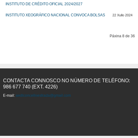
INSTITUTO DE CRÉDITO OFICIAL 2024/2027
INSTITUTO XEOGRÁFICO NACIONAL CONVOCA BOLSAS
22 Xullo 2024
Páxina 8 de 36
Comezo
Prev
3
4
5
6
7
8
9
10
11
12
Seguinte
Fin
CONTACTA CONNOSCO NO NÚMERO DE TELÉFONO:
986 677 740 (EXT. 4226)
E-mail:
aedlconcelloestrada@gmail.com