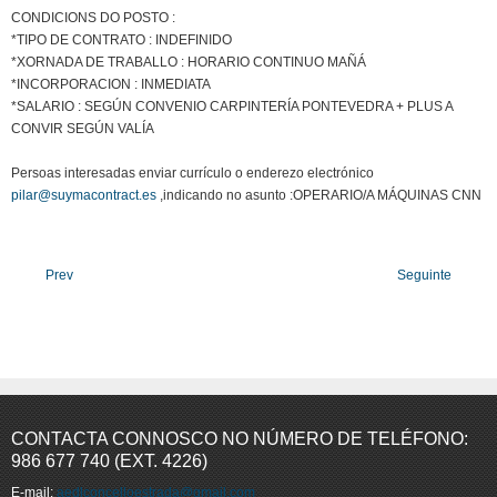
CONDICIONS DO POSTO :
*TIPO DE CONTRATO : INDEFINIDO
*XORNADA DE TRABALLO : HORARIO CONTINUO MAÑÁ
*INCORPORACION : INMEDIATA
*SALARIO : SEGÚN CONVENIO CARPINTERÍA PONTEVEDRA + PLUS A
CONVIR SEGÚN VALÍA
Persoas interesadas enviar currículo o enderezo electrónico
pilar@suymacontract.es
,indicando no asunto :OPERARIO/A MÁQUINAS CNN
Prev
Seguinte
CONTACTA CONNOSCO NO NÚMERO DE TELÉFONO:
986 677 740 (EXT. 4226)
E-mail:
aedlconcelloestrada@gmail.com