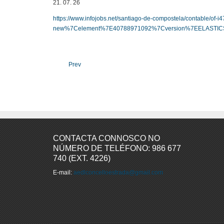
21. 07. 26
https://www.infojobs.net/santiago-de-compostela/contable/o
new%7Celement%7E40788971092%7Cversion%7EELASTIC
Prev
CONTACTA CONNOSCO NO
NÚMERO DE TELÉFONO: 986 677
740 (EXT. 4226)
E-mail:
aedlconcelloestrada@gmail.com