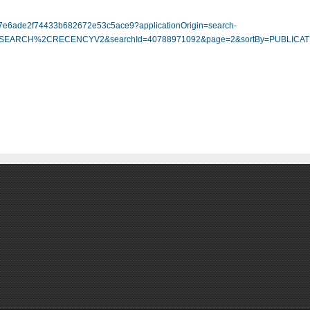
f-i47e6ade2f74433b682672e53c5ace9?applicationOrigin=search-
SEARCH%2CRECENCYV2&searchId=40788971092&page=2&sortBy=PUBLICA