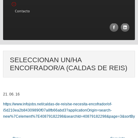
Contacto
SELECCIONAN UN/HA
ENCOFRADOR/A (CALDAS DE REIS)
21. 06. 16
https://www.infojobs.net/caldas-de-reis/se-necesita-encofrador/of-
i5d210ea2b84309890f07a8fb66abd3?applicationOrigin=search-
new%7Celement%7E40879182298&searchId=40879182298&page=3&sortBy