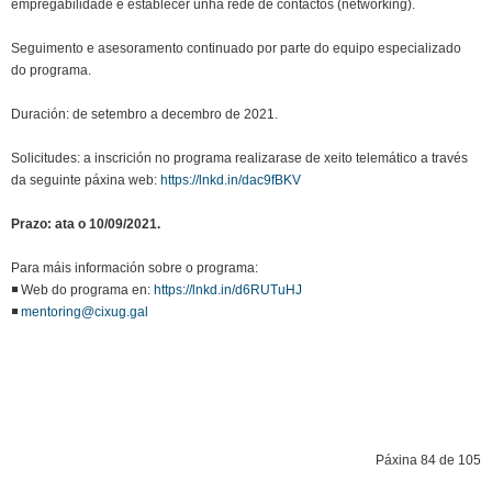
empregabilidade e establecer unha rede de contactos (networking).
Seguimento e asesoramento continuado por parte do equipo especializado
do programa.
Duración: de setembro a decembro de 2021.
Solicitudes: a inscrición no programa realizarase de xeito telemático a través
da seguinte páxina web:
https://lnkd.in/dac9fBKV
Prazo: ata o 10/09/2021.
Para máis información sobre o programa:
◾ Web do programa en:
https://lnkd.in/d6RUTuHJ
◾
mentoring@cixug.gal
Páxina 84 de 105