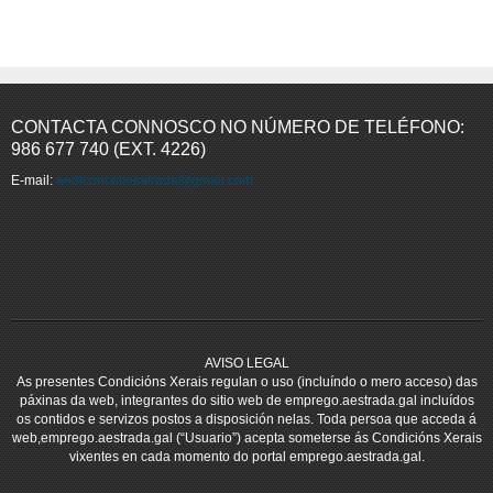
Comezo
Prev
79
80
81
82
83
84
85
86
87
88
Seguinte
Fin
CONTACTA CONNOSCO NO NÚMERO DE TELÉFONO:
986 677 740 (EXT. 4226)
E-mail:
aedlconcelloestrada@gmail.com
AVISO LEGAL
As presentes Condicións Xerais regulan o uso (incluíndo o mero acceso) das
páxinas da web, integrantes do sitio web de emprego.aestrada.gal incluídos
os contidos e servizos postos a disposición nelas. Toda persoa que acceda á
web,emprego.aestrada.gal (“Usuario”) acepta someterse ás Condicións Xerais
vixentes en cada momento do portal emprego.aestrada.gal.