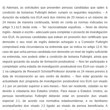
d) Ademais, as solicitudes que presenten persoas candidatas que opten á
condición de bolseiras Fulbright deben cumprir os seguintes requisitos: – A
duración da estadía nos EUA será dun mínimo de 20 meses e un máximo de
24 meses de maneira continuada, tendo en conta as normas indicadas no
artigo 5.1.b).5 desta orde. – Ter nacionalidade española. – Nivel de idioma
inglés –falado e escrito– adecuado para completar o proxecto de investigación
nos EUA. As persoas candidatas que estean en posesión dun certificado que
demostre o seu nivel de inglés deberán achegalo e a Comisión Fulbright
comprobará esta circunstancia na entrevista que se indica no artigo 12.6. No
caso de que unha persoa candidata non demostre un nivel de inglés suficiente
na entrevista, non poderá obter a condición de bolseira Fulbright, aínda que
seguirá gozando da axuda de formación posdoutoral. – Non ter participado e
completado unha estadía de investigación posdoutoral nos EUA cun visado J-
1 na categoría de Research Scholar/Professor durante os 24 meses previos á
data de incorporación ao seu centro de destino. – Non estar gozando na
actualidade dun programa de investigación posdoutoral nos EUA cun visado
J-1 por un período superior a seis meses.– Non ser residente, cidadán ou ter
dereito á cidadanía dos Estados Unidos. Para viaxar a Estados Unidos, as
persoas beneficiarias Fulbright deberán estar en posesión dun visado
especial J-1, de acordo coa normativa estadounidense, e os familiares
acompañantes dun visado J-2 ligado ao visado da persoa beneficiaria. A