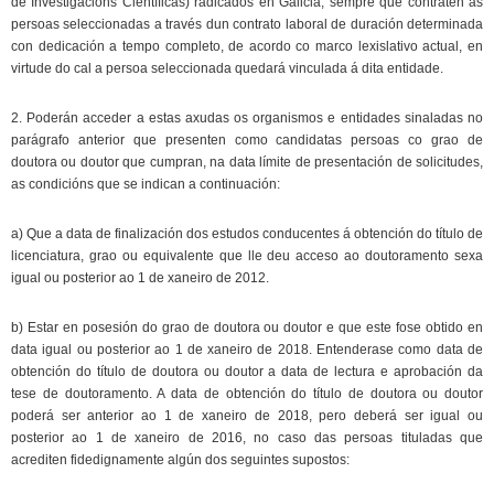
de Investigacións Científicas) radicados en Galicia, sempre que contraten as
persoas seleccionadas a través dun contrato laboral de duración determinada
con dedicación a tempo completo, de acordo co marco lexislativo actual, en
virtude do cal a persoa seleccionada quedará vinculada á dita entidade.
2. Poderán acceder a estas axudas os organismos e entidades sinaladas no
parágrafo anterior que presenten como candidatas persoas co grao de
doutora ou doutor que cumpran, na data límite de presentación de solicitudes,
as condicións que se indican a continuación:
a) Que a data de finalización dos estudos conducentes á obtención do título de
licenciatura, grao ou equivalente que lle deu acceso ao doutoramento sexa
igual ou posterior ao 1 de xaneiro de 2012.
b) Estar en posesión do grao de doutora ou doutor e que este fose obtido en
data igual ou posterior ao 1 de xaneiro de 2018. Entenderase como data de
obtención do título de doutora ou doutor a data de lectura e aprobación da
tese de doutoramento. A data de obtención do título de doutora ou doutor
poderá ser anterior ao 1 de xaneiro de 2018, pero deberá ser igual ou
posterior ao 1 de xaneiro de 2016, no caso das persoas tituladas que
acrediten fidedignamente algún dos seguintes supostos: