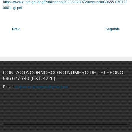
https://www.xunta.gal/dog/Publicados/2023/20230720/AnuncioG0655-070723-
0001_gl.pdf
Prev
Seguinte
CONTACTA CONNOSCO NO NÚMERO DE TELÉFONO:
986 677 740 (EXT. 4226)
E-mail:
aedlconcelloestrada@gmail.com