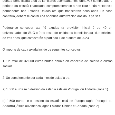
persoa beneficiaria e/ou os familiares acompañantes, unha vez completado o
período da estadía financiada, comprometeranse a non fixar a súa residencia
permanente nos Estados Unidos ata que transcorran dous anos. En caso
contrario, deberase contar coa oportuna autorización dos dous países.
Poderanse conceder ata 49 axudas (a previsión inicial é de 40 en
universidades do SUG e 9 no resto de entidades beneficiarias), dun máximo
de tres anos, que comezarán a partir do 1 de outubro de 2023.
O importe de cada axuda inclúe os seguintes conceptos:
1. Un total de 32.000 euros brutos anuais en concepto de salario e custos
sociais.
2. Un complemento por cada mes de estadía de:
a) 1.000 euros se o destino da estadía está en Portugal ou Andorra (zona 1).
b) 1.500 euros se o destino da estadía está en Europa (agás Portugal ou
Andorra), África ou América, agás Estados Unidos e Canadá (zona 2).