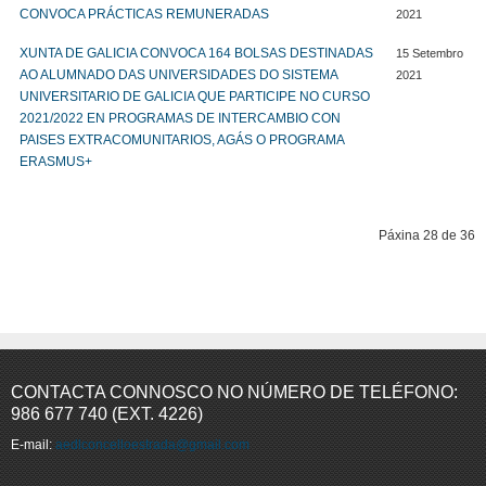
CONVOCA PRÁCTICAS REMUNERADAS
2021
XUNTA DE GALICIA CONVOCA 164 BOLSAS DESTINADAS
15 Setembro
AO ALUMNADO DAS UNIVERSIDADES DO SISTEMA
2021
UNIVERSITARIO DE GALICIA QUE PARTICIPE NO CURSO
2021/2022 EN PROGRAMAS DE INTERCAMBIO CON
PAISES EXTRACOMUNITARIOS, AGÁS O PROGRAMA
ERASMUS+
Páxina 28 de 36
Comezo
Prev
23
24
25
26
27
28
29
30
31
32
Seguinte
Fin
CONTACTA CONNOSCO NO NÚMERO DE TELÉFONO:
986 677 740 (EXT. 4226)
E-mail:
aedlconcelloestrada@gmail.com